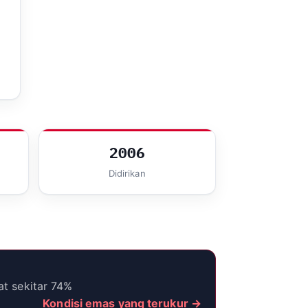
2006
Didirikan
at sekitar 74%
Kondisi emas yang terukur →