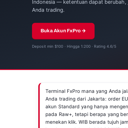
Indonesia — ketentuan dapat berubah, ja
Anda trading.
Buka Akun FxPro →
Deposit min $100 · Hingga 1:200 · Rating 4.6/5
Terminal FxPro mana yang Anda jal
Anda trading dari Jakarta: order 
akun Standard yang hanya mengenak
pada Raw+, tetapi berapa yang be
menekan klik. WIB berada tujuh jam 