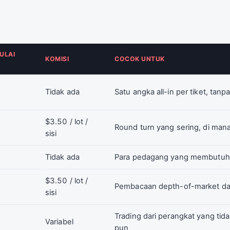
ULAI
KOMISI
COCOK UNTUK
Tidak ada
Satu angka all-in per tiket, tanp
$3.50 / lot /
Round turn yang sering, di man
sisi
Tidak ada
Para pedagang yang membutuhk
$3.50 / lot /
Pembacaan depth-of-market dan 
sisi
Trading dari perangkat yang ti
Variabel
pun