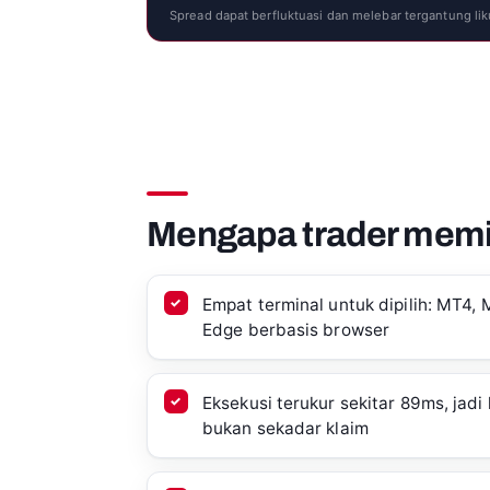
Spread dapat berfluktuasi dan melebar tergantung likui
Mengapa trader memi
Empat terminal untuk dipilih: MT4, 
Edge berbasis browser
Eksekusi terukur sekitar 89ms, jadi
bukan sekadar klaim