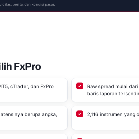
ditas, berita, dan kondisi pasar.
lih FxPro
MT5, cTrader, dan FxPro
Raw spread mulai dari
baris laporan tersendir
 latensinya berupa angka,
2,116 instrumen yang d