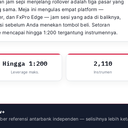
n jam sepi menjelang rollover adalah tiga pasar yang
g sama. Meja ini mengulas empat platform —
r, dan FxPro Edge — jam sesi yang ada di baliknya,
si sebelum Anda menekan tombol beli. Setoran
 mencapai hingga 1:200 tergantung instrumennya.
Hingga 1:200
2,110
Leverage maks.
Instrumen
w+
r referensi antarbank independen — selisihnya lebih ket