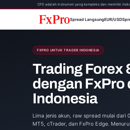
CFD adalah instrumen yang kompleks dan memiliki risi
Spread Langsung
EUR/USD
Spr
FXPRO UNTUK TRADER INDONESIA
Trading Forex
dengan FxPro 
Indonesia
Lima jenis akun, raw spread mulai dari 
MT5, cTrader, dan FxPro Edge. Menurut 